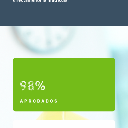
directamente la matrícula.
98
%
APROBADOS